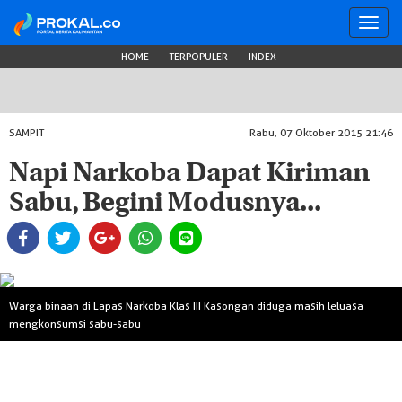
Toggl
navig
HOME
TERPOPULER
INDEX
SAMPIT
Rabu, 07 Oktober 2015 21:46
Napi Narkoba Dapat Kiriman
Sabu, Begini Modusnya...
Warga binaan di Lapas Narkoba Klas III Kasongan diduga masih leluasa
mengkonsumsi sabu-sabu