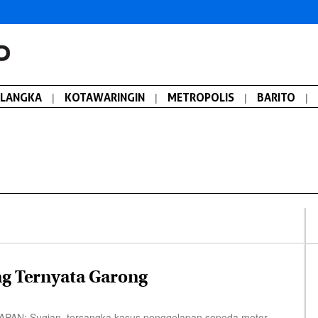
ALANGKA
|
KOTAWARINGIN
|
METROPOLIS
|
BARITO
|
g Ternyata Garong
: Sugian, tersangka kasus penggelapan sepeda motor