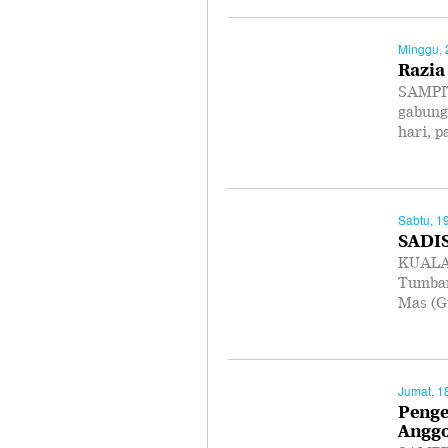
Minggu, 
Razia
SAMPIT
gabung
hari, 
Sabtu, 1
SADI
KUALA 
Tumban
Mas (G
Jumat, 1
Penge
Anggo