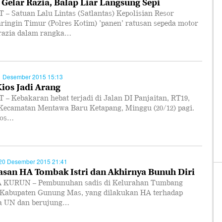
i Gelar Razia, Balap Liar Langsung Sepi
 – Satuan Lalu Lintas (Satlantas) Kepolisian Resor
ringin Timur (Polres Kotim) ’panen’ ratusan sepeda motor
razia dalam rangka…
1 Desember 2015 15:13
Kios Jadi Arang
– Kebakaran hebat terjadi di Jalan DI Panjaitan, RT19,
Kecamatan Mentawa Baru Ketapang, Minggu (20/12) pagi.
ios…
20 Desember 2015 21:41
lasan HA Tombak Istri dan Akhirnya Bunuh Diri
KURUN – Pembunuhan sadis di Kelurahan Tumbang
 Kabupaten Gunung Mas, yang dilakukan HA terhadap
ya UN dan berujung…