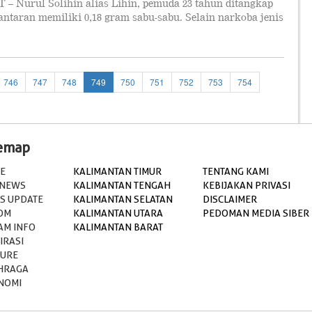
 – Nurul Solihin alias Lihin, pemuda 23 tahun ditangkap
lantaran memiliki 0,18 gram sabu-sabu. Selain narkoba jenis
746
747
748
749
750
751
752
753
754
temap
E
KALIMANTAN TIMUR
TENTANG KAMI
 NEWS
KALIMANTAN TENGAH
KEBIJAKAN PRIVASI
S UPDATE
KALIMANTAN SELATAN
DISCLAIMER
OM
KALIMANTAN UTARA
PEDOMAN MEDIA SIBER
AM INFO
KALIMANTAN BARAT
IRASI
TURE
HRAGA
NOMI