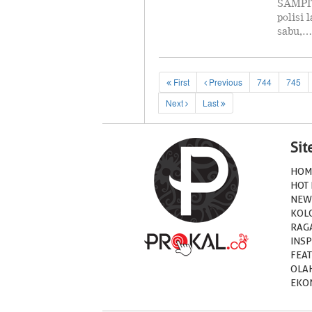
SAMPIT
polisi 
sabu,…
First
Previous
744
745
Next
Last
Si
HOM
HOT
NEW
KOL
RAG
INSP
FEA
OLA
EKO