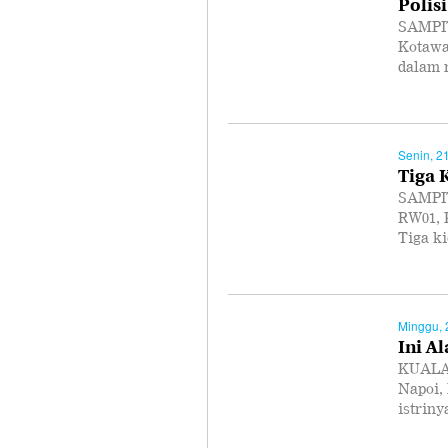
Polis
SAMPIT
Kotawa
dalam 
Senin, 2
Tiga 
SAMPIT 
RW01, 
Tiga k
Minggu, 
Ini A
KUALA 
Napoi,
istrin