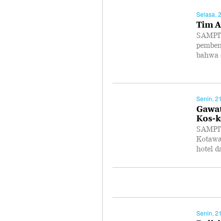
Selasa, 
Tim A
SAMPIT
pemben
bahwa 
Senin, 2
Gawat
Kos-k
SAMPIT
Kotawar
hotel 
Senin, 2