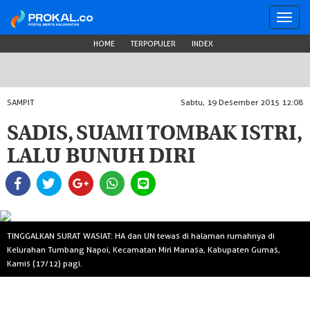
Toggl
navig
HOME
TERPOPULER
INDEX
SAMPIT
Sabtu, 19 Desember 2015 12:08
SADIS, SUAMI TOMBAK ISTRI,
LALU BUNUH DIRI
TINGGALKAN SURAT WASIAT: HA dan UN tewas di halaman rumahnya di
Kelurahan Tumbang Napoi, Kecamatan Miri Manasa, Kabupaten Gumas,
Kamis (17/12) pagi.