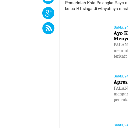
Pemerintah Kota Palangka Raya me
ketua RT siaga di wilayahnya mas
Sabtu, 2
Ayo K
Menya
PALANG
memint
terkai
Sabtu, 2
Apres
PALANG
mengap
pemad
Sabtu, 2