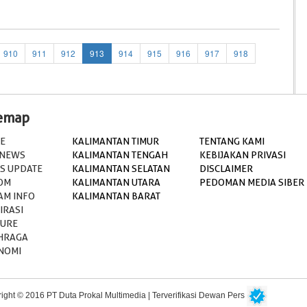
910
911
912
913
914
915
916
917
918
temap
E
KALIMANTAN TIMUR
TENTANG KAMI
 NEWS
KALIMANTAN TENGAH
KEBIJAKAN PRIVASI
S UPDATE
KALIMANTAN SELATAN
DISCLAIMER
OM
KALIMANTAN UTARA
PEDOMAN MEDIA SIBER
AM INFO
KALIMANTAN BARAT
IRASI
TURE
HRAGA
NOMI
ight © 2016 PT Duta Prokal Multimedia | Terverifikasi Dewan Pers