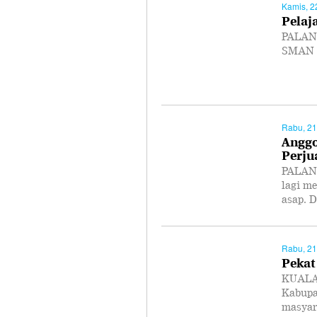
Kamis, 2
Pelaj
PALANG
SMAN 4
Rabu, 21
Anggo
Perju
PALANG
lagi m
asap. 
Rabu, 21
Pekat
KUALA 
Kabupa
masyar