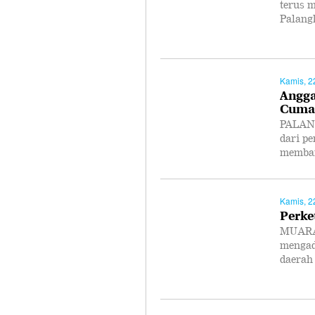
terus 
Palang
Kamis, 2
Angga
Cuma 
PALANG
dari p
memban
Kamis, 2
Perke
MUARA 
mengad
daerah