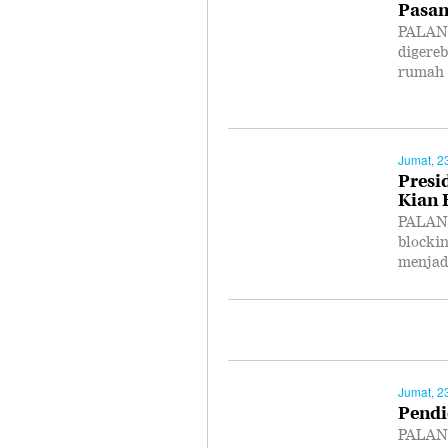
Pasan
PALANG
digere
rumah
Jumat, 2
Presi
Kian
PALANG
blocki
menjad
Jumat, 2
Pendi
PALANG