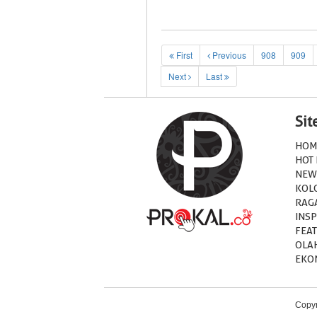
First
Previous
908
909
Next
Last
Si
HOM
HOT
NEW
KOL
RAG
INSP
FEA
OLA
EKO
Copyr