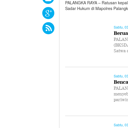
PALANGKA RAYA – Ratusan kepala
Sadar Hukum di Mapolres Palangk
Sabtu, 0
Berua
PALANG
(BKSDA
Satwa 
Sabtu, 0
Benca
PALANG
menyeb
pariwi
Sabtu, 0