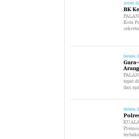
Jumat, 0
BK Ke
PALANG
Kota P
sekret
Selasa, 
Gara-
Aran
PALANG
tepat 
dan ap
Selasa, 
Polre
KUALA 
Premos
terbak