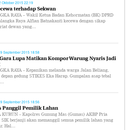
2 Oktober 2015 22:19
cewa terhadap Sekwan
KA RAYA – Wakil Ketua Badan Kehormatan (BK) DPRD
alangka Raya Alfian Batnakanti kecewa dengan sikap
ariat dewan yang…
29 September 2015 18:58
Gara Lupa Matikan Kompor Warung Nyaris Jadi
g
KA RAYA – Kepanikan melanda warga Jalan Beliang,
di depan gedung STIKES Eka Harap. Gumpalan asap tebal
i…
29 September 2015 18:56
s Panggil Pemilik Lahan
KURUN – Kapolres Gunung Mas (Gumas) AKBP Pria
 SIK berjanji akan memanggil semua pemilik lahan yang
ar. Hal…