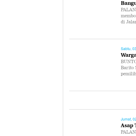
Bangu
PALANG
membon
di Jal
Sabtu, 0
Warga
BUNTOK
Barito 
pemili
Jumat, 0
Asap 
PALANG