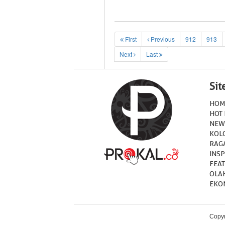
First
Previous
912
913
Next
Last
Si
HOM
HOT
NEW
KOL
RAG
INSP
FEA
OLA
EKO
Copyr