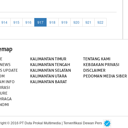
914
915
916
917
918
919
920
921
922
temap
E
KALIMANTAN TIMUR
TENTANG KAMI
 NEWS
KALIMANTAN TENGAH
KEBIJAKAN PRIVASI
S UPDATE
KALIMANTAN SELATAN
DISCLAIMER
OM
KALIMANTAN UTARA
PEDOMAN MEDIA SIBER
AM INFO
KALIMANTAN BARAT
IRASI
TURE
HRAGA
NOMI
ight © 2016 PT Duta Prokal Multimedia | Terverifikasi Dewan Pers