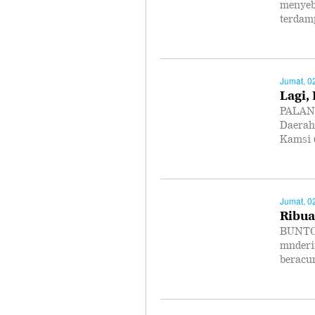
menyeb
terdam
Jumat, 0
Lagi,
PALANG
Daerah
Kamsi 
Jumat, 0
Ribua
BUNTOK
mnderit
beracu