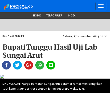
Toggl
navig
HOME
TERPOPULER
INDEX
PANGKALANBUN
Selasa, 17 November 2015 21:22
Bupati Tunggu Hasil Uji Lab
Sungai Arut
LINGKUNGAN: Warga bantaran Sungai Arut beramai-ramai menjaring ikan
saat kondisi Sungai Arut berubah jernih beberapa waktu lalu.