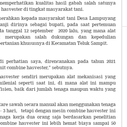
emperhatikan kualitas hasil gabah salah satunya
hasvester di tingkat masyarakat tani.
iserahkan kepada masyarakat tani Desa Lampuyang
janji dirinya sebagai bupati, pada saat pertemuan
a tanggal 12 september 2020 lalu, yang mana alat
ut merupakan salah dukungan dan kepedulian
pertanian khususnya di Kecamatan Teluk Sampit.
i perhatian saya, direncanakan pada tahun 2021
it combine hasvester," sebutnya.
asvester sendiri merupakan alat mekanisasi yang
milenial seperti saat ini, di mana alat ini mampu
fisien, baik dari jumlah tenaga maupun waktu yang
tare sawah secara manual akan menggunakan tenaga
2 - 3 hari, tetapi dengan mesin combine hasvester ini
aga kerja dua orang saja berdasarkan penelitian
combine hasvester ini lebih hemat biaya sampai 50