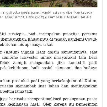
 menguji coba mesin panen kombinasi yang diberikan kepada
tan Teluk Sampit, Rabu (2/12).(USAY NOR RAHMAD/RADAR
ti strategis, padi merupakan prioritas pertama
 dikembangkan, khususnya di tengah pandemi Covid-
 kebutuhan hidup masyarakat.
r (Kotim) Supian Hadi dalam sambutannya, saat
n combine hasvester untuk masyarakat tani Desa
eluk Sampit mengatakan, jika komoditi padi
pek kehidupan, baik sosial, ekonomi, dan budaya
nkan produksi padi yang berkelanjutan di Kotim,
erusaha menambah luas lahan dan meningkatkan
ya belum lama tadi
 juga berusaha mengoptimalisasi penanganan pasca
ka kehilangan hasil. Oleh karena itu pemerintah