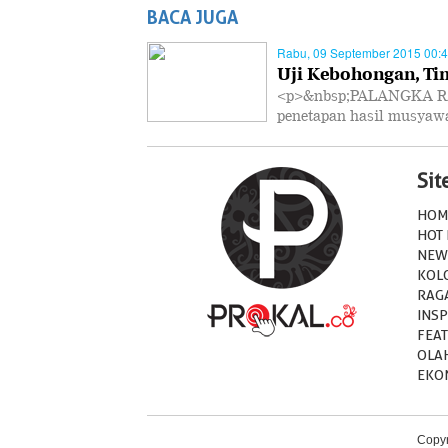
BACA JUGA
Rabu, 09 September 2015 00:
Uji Kebohongan, Ti
<p>&nbsp;PALANGKA RA
penetapan hasil musya
Si
HOM
HOT
NEW
KOL
RAG
INSP
FEA
OLA
EKO
Copyr