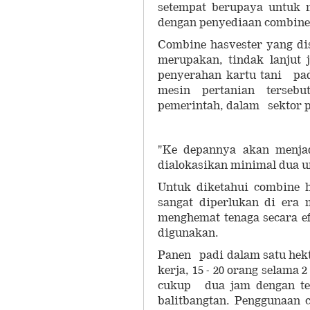
setempat berupaya untuk m
dengan penyediaan combine 
Combine hasvester yang d
merupakan, tindak lanjut 
penyerahan kartu tani pad
mesin pertanian terseb
pemerintah, dalam sektor 
"Ke depannya akan menjad
dialokasikan minimal dua un
Untuk diketahui combine h
sangat diperlukan di era 
menghemat tenaga secara e
digunakan.
Panen padi dalam satu hek
kerja, 15 - 20 orang selama 
cukup dua jam dengan ten
balitbangtan. Penggunaan 