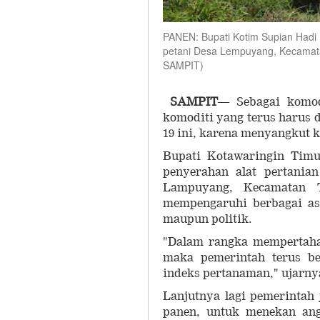
PANEN: Bupati Kotim Supian Hadi
petani Desa Lempuyang, Kecama
SAMPIT)
SAMPIT
— Sebagai komodi
komoditi yang terus harus
19 ini, karena menyangkut
Bupati Kotawaringin Timu
penyerahan alat pertania
Lampuyang, Kecamatan T
mempengaruhi berbagai as
maupun politik.
"Dalam rangka mempertaha
maka pemerintah terus b
indeks pertanaman," ujarn
Lanjutnya lagi pemerintah
panen, untuk menekan ang