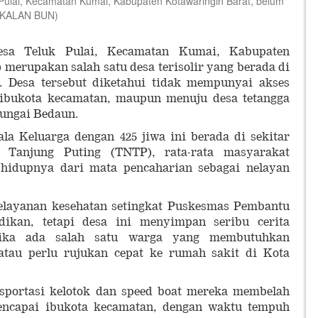
ulai, Kecamatan Kumai, Kabupaten Kotawaringin Barat, belum
GKALAN BUN)
sa Teluk Pulai, Kecamatan Kumai, Kabupaten
 merupakan salah satu desa terisolir yang berada di
. Desa tersebut diketahui tidak mempunyai akses
 ibukota kecamatan, maupun menuju desa tetangga
 Sungai Bedaun.
la Keluarga dengan 425 jiwa ini berada di sekitar
Tanjung Puting (TNTP), rata-rata masyarakat
hidupnya dari mata pencaharian sebagai nelayan
elayanan kesehatan setingkat Puskesmas Pembantu
dikan, tetapi desa ini menyimpan seribu cerita
tika ada salah satu warga yang membutuhkan
atau perlu rujukan cepat ke rumah sakit di Kota
sportasi kelotok dan speed boat mereka membelah
encapai ibukota kecamatan, dengan waktu tempuh