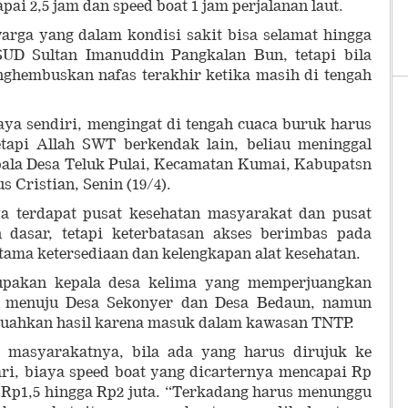
ai 2,5 jam dan speed boat 1 jam perjalanan laut.
arga yang dalam kondisi sakit bisa selamat hingga
UD Sultan Imanuddin Pangkalan Bun, tetapi bila
menghembuskan nafas terakhir ketika masih di tengah
saya sendiri, mengingat di tengah cuaca buruk harus
etapi Allah SWT berkendak lain, beliau meninggal
pala Desa Teluk Pulai, Kecamatan Kumai, Kabupatsn
s Cristian, Senin (19/4).
a terdapat pusat kesehatan masyarakat dan pusat
h dasar, tetapi keterbatasan akses berimbas pada
rutama ketersediaan dan kelengkapan alat kesehatan.
upakan kepala desa kelima yang memperjuangkan
s) menuju Desa Sekonyer dan Desa Bedaun, namun
buahkan hasil karena masuk dalam kawasan TNTP.
n masyarakatnya, bila ada yang harus dirujuk ke
ri, biaya speed boat yang dicarternya mencapai Rp
ok Rp1,5 hingga Rp2 juta. “Terkadang harus menunggu