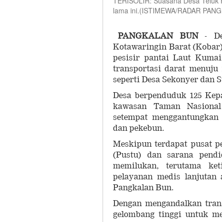
TERISOLIR: Suasana Desa Teluk P
lama ini.(ISTIMEWA/RADAR PAN
PANGKALAN BUN
- De
Kotawaringin Barat (Kobar)
pesisir pantai Laut Kumai
transportasi darat menuju
seperti Desa Sekonyer dan
Desa berpenduduk 125 Kepa
kawasan Taman Nasional 
setempat menggantungkan 
dan pekebun.
Meskipun terdapat pusat p
(Pustu) dan sarana pendi
memilukan, terutama ke
pelayanan medis lanjutan 
Pangkalan Bun.
Dengan mengandalkan tran
gelombang tinggi untuk m