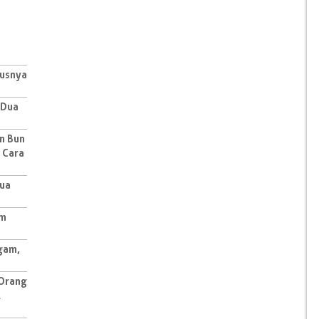
lusnya
 Dua
n Bun
 Cara
Dua
um
gam,
 Orang
l