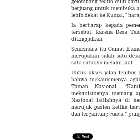
gelombang teduh dulu baru
berjuang untuk membuka ak
lebih dekat ke Kumai,” har
Ia berharap kepada peme
tersebut, karena Desa Te
ditinggalkan.
Sementara itu Camat Kuma
merupakan salah satu desa 
satu-satunya melalui laut.
Untuk akses jalan tembus 
bahwa mekanismenya agak 
Taman Nasional. “Kam
mekanismenya memang ag
Nasional istilahnya di k
merujuk pasien ketika haru
dan tergantung cuaca,” pun