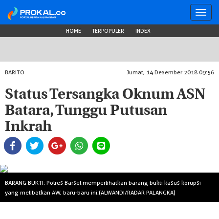
Toggl
navig
HOME
TERPOPULER
INDEX
BARITO
Jumat, 14 Desember 2018 09:56
Status Tersangka Oknum ASN
Batara, Tunggu Putusan
Inkrah
BARANG BUKTI: Polres Barsel memperlihatkan barang bukti kasus korupsi
yang melibatkan AW, baru-baru ini.(ALWANDI/RADAR PALANGKA)