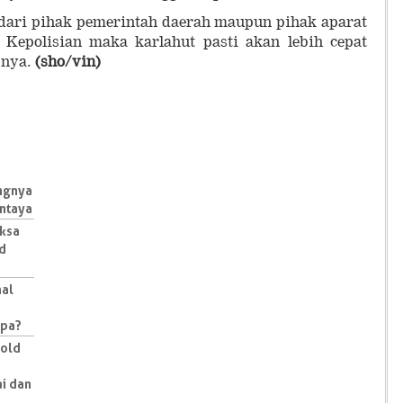
 dari pihak pemerintah daerah maupun pihak aparat
Kepolisian maka karlahut pasti akan lebih cepat
snya.
(sho/vin)
angnya
ntaya
aksa
id
nal
Apa?
Bold
ai dan