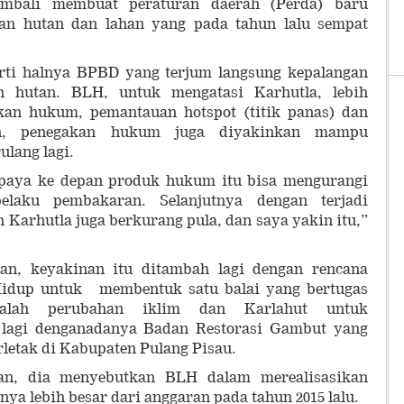
mbali membuat peraturan daerah (Perda) baru
an hutan dan lahan yang pada tahun lalu sempat
erti halnya BPBD yang terjum langsung kepalangan
n hutan. BLH, untuk mengatasi Karhutla, lebih
kan hukum, pemantauan hotspot (titik panas) dan
an, penegakan hukum juga diyakinkan mampu
ulang lagi.
paya ke depan produk hukum itu bisa mengurangi
elaku pembakaran. Selanjutnya dengan terjadi
 Karhutla juga berkurang pula, dan saya yakin itu,”
kan, keyakinan itu ditambah lagi dengan rencana
idup untuk membentuk satu balai yang bertugas
alah perubahan iklim dan Karlahut untuk
h lagi denganadanya Badan Restorasi Gambut yang
erletak di Kabupaten Pulang Pisau.
an, dia menyebutkan BLH dalam merealisasikan
ya lebih besar dari anggaran pada tahun 2015 lalu.