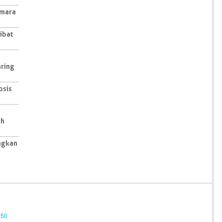
amara
ibat
aring
osis
ih
ngkan
:50