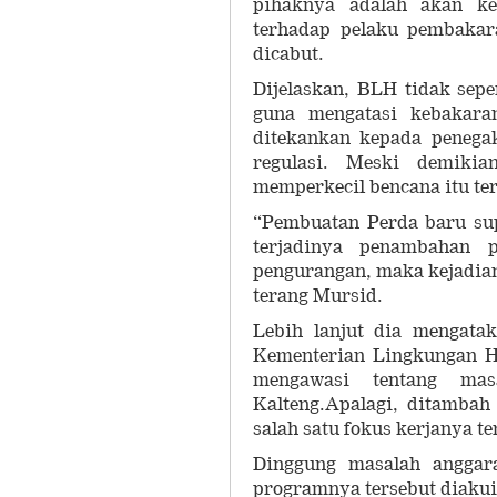
pihaknya adalah akan ke
terhadap pelaku pembakar
dicabut.
Dijelaskan, BLH tidak sep
guna mengatasi kebakara
ditekankan kepada penega
regulasi. Meski demiki
memperkecil bencana itu ter
“Pembuatan Perda baru su
terjadinya penambahan p
pengurangan, maka kejadian
terang Mursid.
Lebih lanjut dia mengata
Kementerian Lingkungan H
mengawasi tentang mas
Kalteng.Apalagi, ditamba
salah satu fokus kerjanya t
Dinggung masalah anggar
programnya tersebut diakuin