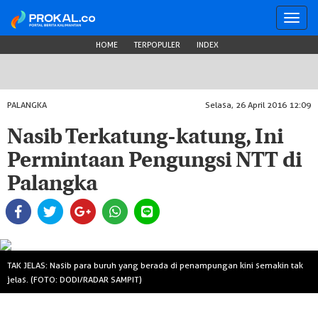
Toggl
navig
HOME
TERPOPULER
INDEX
PALANGKA
Selasa, 26 April 2016 12:09
Nasib Terkatung-katung, Ini
Permintaan Pengungsi NTT di
Palangka
TAK JELAS: Nasib para buruh yang berada di penampungan kini semakin tak
jelas. (FOTO: DODI/RADAR SAMPIT)