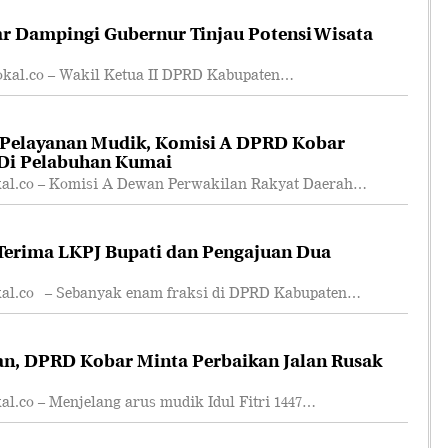
r Dampingi Gubernur Tinjau Potensi Wisata
l.co – Wakil Ketua II DPRD Kabupaten…
 Pelayanan Mudik, Komisi A DPRD Kobar
 Di Pelabuhan Kumai
.co – Komisi A Dewan Perwakilan Rakyat Daerah…
erima LKPJ Bupati dan Pengajuan Dua
.co – Sebanyak enam fraksi di DPRD Kabupaten…
an, DPRD Kobar Minta Perbaikan Jalan Rusak
co – Menjelang arus mudik Idul Fitri 1447…