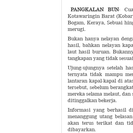
PANGKALAN BUN
- Cu
Kotawaringin Barat (Kobar
Bogam, Keraya, Sebuai hin
merugi.
Bukan hanya nelayan denga
hasil, bahkan nelayan kapa
laut hasil buruan. Bukann
tangkapan yang tidak sesua
Ujung-ujungnya setelah ha
ternyata tidak mampu men
lantaran kapal-kapal di ata
tersebut, sebelum berangk
mereka selama melaut, dan 
ditinggalkan bekerja.
Informasi yang berhasil 
menanggung utang belasan
akan terus terikat dan ti
dibayarkan.