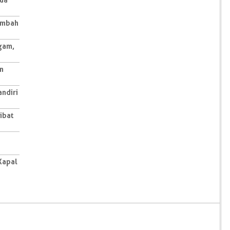
Limbah
gam,
n
ndiri
ibat
Kapal