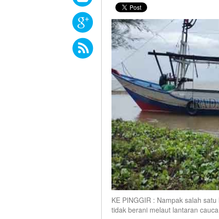
KE PINGGIR : Nampak salah satu k
tidak berani melaut lantaran cauca