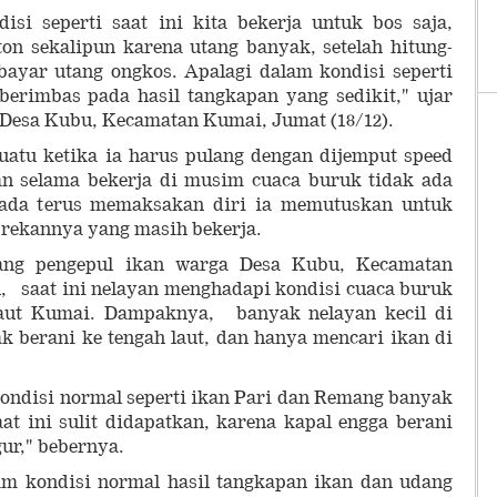
isi seperti saat ini kita bekerja untuk bos saja,
on sekalipun karena utang banyak, setelah hitung-
ayar utang ongkos. Apalagi dalam kondisi seperti
berimbas pada hasil tangkapan yang sedikit," ujar
i Desa Kubu, Kecamatan Kumai, Jumat (18/12).
uatu ketika ia harus pulang dengan dijemput speed
ran selama bekerja di musim cuaca buruk tidak ada
 pada terus memaksakan diri ia memutuskan untuk
-rekannya yang masih bekerja.
rang pengepul ikan warga Desa Kubu, Kecamatan
 saat ini nelayan menghadapi kondisi cuaca buruk
laut Kumai. Dampaknya, banyak nelayan kecil di
ak berani ke tengah laut, dan hanya mencari ikan di
 kondisi normal seperti ikan Pari dan Remang banyak
t ini sulit didapatkan, karena kapal engga berani
gur," bebernya.
m kondisi normal hasil tangkapan ikan dan udang