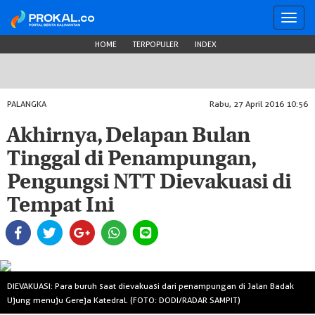
Toggl
navig
HOME
TERPOPULER
INDEX
PALANGKA
Rabu, 27 April 2016 10:56
Akhirnya, Delapan Bulan
Tinggal di Penampungan,
Pengungsi NTT Dievakuasi di
Tempat Ini
DIEVAKUASI: Para buruh saat dievakuasi dari penampungan di Jalan Badak
Ujung menuju Gereja Katedral. (FOTO: DODI/RADAR SAMPIT)