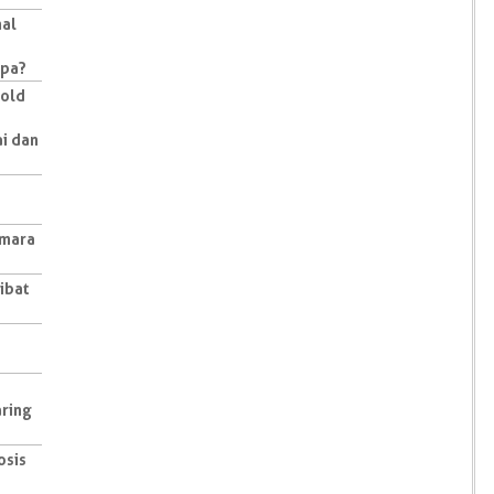
nal
Apa?
Bold
ai dan
amara
ibat
aring
osis