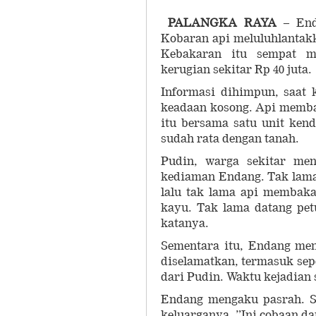
PALANGKA RAYA
– Enda
Kobaran api meluluhlantakk
Kebakaran itu sempat m
kerugian sekitar Rp 40 juta.
Informasi dihimpun, saat
keadaan kosong. Api memba
itu bersama satu unit ken
sudah rata dengan tanah.
Pudin, warga sekitar men
kediaman Endang. Tak lama
lalu tak lama api membak
kayu. Tak lama datang pet
katanya.
Sementara itu, Endang men
diselamatkan, termasuk sep
dari Pudin. Waktu kejadian 
Endang mengaku pasrah. S
keluarganya. ”Ini cobaan d