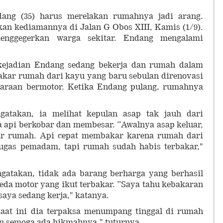
ng (35) harus merelakan rumahnya jadi arang.
an kediamannya di Jalan G Obos XIII, Kamis (1/9).
enggegerkan warga sekitar. Endang mengalami
 kejadian Endang sedang bekerja dan rumah dalam
kar rumah dari kayu yang baru sebulan direnovasi
daraan bermotor. Ketika Endang pulang, rumahnya
gatakan, ia melihat kepulan asap tak jauh dari
 api berkobar dan membesar. ”Awalnya asap keluar,
ar rumah. Api cepat membakar karena rumah dari
ugas pemadam, tapi rumah sudah habis terbakar,"
gatakan, tidak ada barang berharga yang berhasil
eda motor yang ikut terbakar. ”Saya tahu kebakaran
saya sedang kerja," katanya.
aat ini dia terpaksa menumpang tinggal di rumah
an semoga ada hikmahnya," tuturnya.