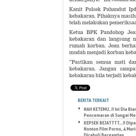
Kanit Polsek Pahandut Ip
kebakaran. Pihaknya masih 
telah melakukan pemeriksaan
Ketua BPK Pandohop Jean
kebakaran dan langsung 
rumah korban. Jean berhar
mudah menjadi korban keb
”Pastikan semua mati da
kebakaran. Jangan sampai
kebakaran bila terjadi keba
BERITA TERKAIT
NAH KETEMU..!! Ini Dia Bi
Pencemaran di Sungai Me
KEPSEK BEJATTTT...!! Dip
Nonton Film Porno, 4 Mur
Dicabuli Bergantian