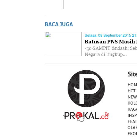
BACA JUGA
Selasa, 08 September 2015 21
Ratusan PNS Masih 
<p>SAMPIT &ndash; Seban
Negara di lingkup…
Si
HOM
HOT
NEW
KOL
RAG
INSP
FEA
OLA
EKO