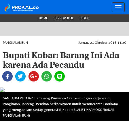
Toggl
navig
HOME
TERPOPULER
INDEX
PANGKALANBUN
Jumat, 21 Oktober 2016 11:20
Bupati Kobar: Barang Ini Ada
karena Ada Pecandu
SAMBANGI PELAJAR: Bambang Purwanto saat kunjungan kerjanya di
Pangkalan Banteng. Pemkab berkomitmen untuk memberantas narkoba
yang mengancam setiap generasi di Kobar.(SLAMET HARMOKO/RADAR
PANGKALAN BUN)