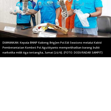
DIAMANKAN: Kepala BNNP Kalteng Brigjen Pol Edi Swasono melalui Kabid
Pemberantasan Kombes Pol Agustiyanto memperlihatkan barang bukti
narkotika milik tiga tersangka, Jumat (25/6). (FOTO: DODI/RADAR SAMPIT)