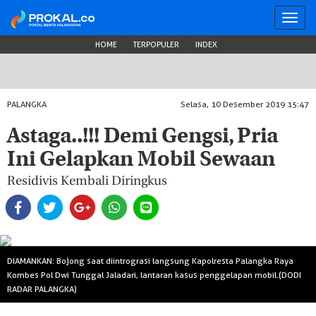
Toggl
navig
HOME
TERPOPULER
INDEX
PALANGKA
Selasa, 10 Desember 2019 15:47
Astaga..!!! Demi Gengsi, Pria
Ini Gelapkan Mobil Sewaan
Residivis Kembali Diringkus
DIAMANKAN: Bojong saat diintrograsi langsung Kapolresta Palangka Raya
Kombes Pol Dwi Tunggal Jaladari, lantaran kasus penggelapan mobil.(DODI
RADAR PALANGKA)