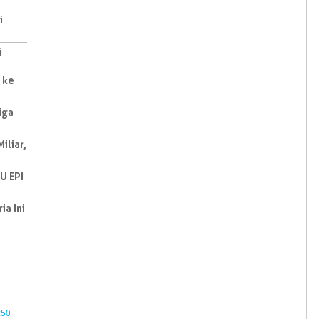
i
i
 ke
iga
iliar,
U EPI
ia Ini
:50