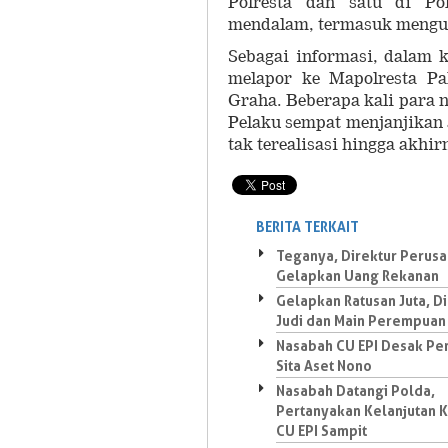
Polresta dan satu di Po
mendalam, termasuk mengum
Sebagai informasi, dalam 
melapor ke Mapolresta P
Graha. Beberapa kali para 
Pelaku sempat menjanjikan
tak terealisasi hingga akhir
BERITA TERKAIT
Teganya, Direktur Perus
Gelapkan Uang Rekanan
Gelapkan Ratusan Juta, D
Judi dan Main Perempuan
Nasabah CU EPI Desak Pe
Sita Aset Nono
Nasabah Datangi Polda,
Pertanyakan Kelanjutan 
CU EPI Sampit