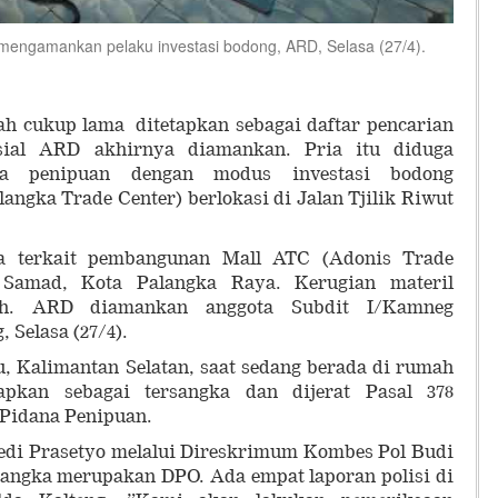
mengamankan pelaku investasi bodong, ARD, Selasa (27/4).
ah cukup lama ditetapkan sebagai daftar pencarian
isial ARD akhirnya diamankan. Pria itu diduga
na penipuan dengan modus investasi bodong
ngka Trade Center) berlokasi di Jalan Tjilik Riwut
juga terkait pembangunan Mall ATC (Adonis Trade
 Samad, Kota Palangka Raya. Kerugian materil
ah. ARD diamankan anggota Subdit I/Kamneg
 Selasa (27/4).
u, Kalimantan Selatan, saat sedang berada di rumah
pkan sebagai tersangka dan dijerat Pasal 378
Pidana Penipuan.
Dedi Prasetyo melalui Direskrimum Kombes Pol Budi
sangka merupakan DPO. Ada empat laporan polisi di