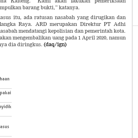
lda Kalteng. ”Kami akan lakukan pemeriksaan
pulkan barang bukti,” katanya.
kasus itu, ada ratusan nasabah yang dirugikan dan
alangka Raya. ARD merupakan Direktur PT Adhi
nasabah mendatangi kepolisian dan pemerintah kota.
 akan mengembalikan uang pada 1 April 2020, namun
nya dia diringkus.
(daq/ign)
ahaan
ipakai
nyidik
Kasus