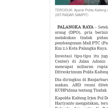
TERCIDUK: Aparat Polda Kalteng 
(IST/RADAR SAMPIT)
PALANGKA RAYA
– Setel
orang (DPO), pria berin
melakukan tindak pida
pembangunan Mall PTC (Pala
Km 2,5 Kota Palangka Raya.
Investasi tipu-tipu itu 
Center) di Jalan Adonis
mencapai miliaran rupi
Ditreskrimum Polda Kalteng,
Dia diringkus di Banjarbar
makan. ARD resmi diteta
KUHPidana tentang Tindak 
Kapolda Kalteng Irjen Pol 
Hariyanto mengatakan, ter