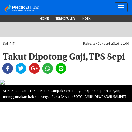
Toggl
navig
HOME
TERPOPULER
INDEX
SAMPIT
Rabu, 27 Januari 2016 14:00
Takut Dipotong Gaji, TPS Sepi
SEPI: Salah satu TPS di Kotim tampak sepi, hanya 50 persen pemilih yang
menggunakan hak suaranya, Rabu (27/1). (FOTO: AMIRUDIN/RADAR SAMPIT)