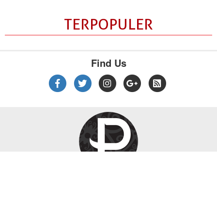
TERPOPULER
Find Us
|
|
|
Tentang Kami
Kebijakan Privasi
Disclaimer
Pedoman Media Siber