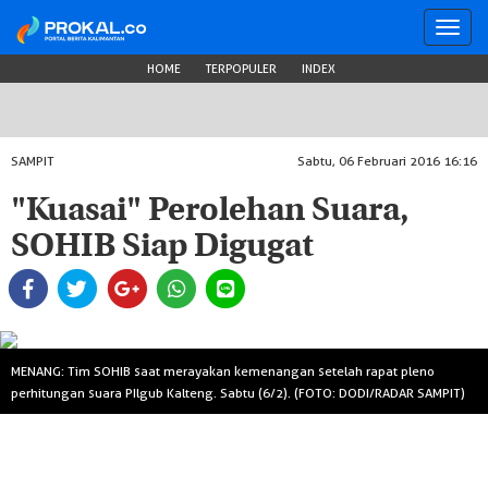
Toggl
navig
HOME
TERPOPULER
INDEX
SAMPIT
Sabtu, 06 Februari 2016 16:16
"Kuasai" Perolehan Suara,
SOHIB Siap Digugat
MENANG: Tim SOHIB saat merayakan kemenangan setelah rapat pleno
perhitungan suara PIlgub Kalteng. Sabtu (6/2). (FOTO: DODI/RADAR SAMPIT)