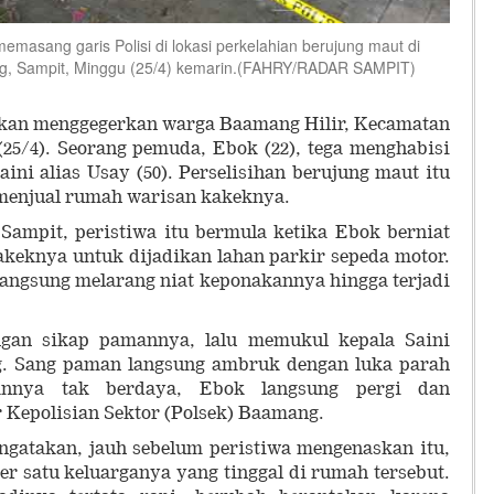
masang garis Polisi di lokasi perkelahian berujung maut di
g, Sampit, Minggu (25/4) kemarin.(FAHRY/RADAR SAMPIT)
kan menggegerkan warga Baamang Hilir, Kecamatan
25/4). Seorang pemuda, Ebok (22), tega menghabisi
ini alias Usay (50). Perselisihan berujung maut itu
 menjual rumah warisan kakeknya.
Sampit, peristiwa itu bermula ketika Ebok berniat
keknya untuk dijadikan lahan parkir sepeda motor.
 langsung melarang niat keponakannya hingga terjadi
gan sikap pamannya, lalu memukul kepala Saini
. Sang paman langsung ambruk dengan luka parah
annya tak berdaya, Ebok langsung pergi dan
 Kepolisian Sektor (Polsek) Baamang.
engatakan, jauh sebelum peristiwa mengenaskan itu,
er satu keluarganya yang tinggal di rumah tersebut.