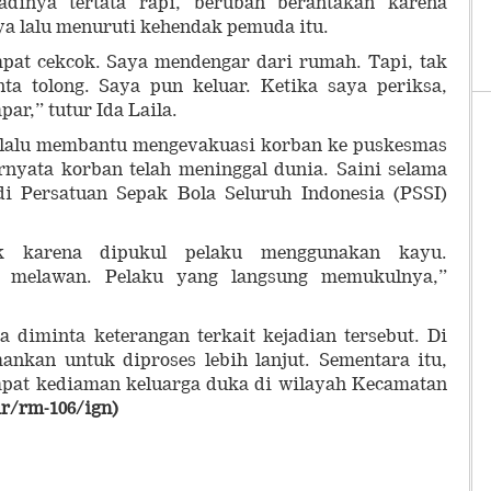
adinya tertata rapi, berubah berantakan karena
a lalu menuruti kehendak pemuda itu.
mpat cekcok. Saya mendengar dari rumah. Tapi, tak
ta tolong. Saya pun keluar. Ketika saya periksa,
ar,” tutur Ida Laila.
 lalu membantu mengevakuasi korban ke puskesmas
ternyata korban telah meninggal dunia. Saini selama
 di Persatuan Sepak Bola Seluruh Indonesia (PSSI)
ek karena dipukul pelaku menggunakan kayu.
k melawan. Pelaku yang langsung memukulnya,”
a diminta keterangan terkait kejadian tersebut. Di
amankan untuk diproses lebih lanjut. Sementara itu,
mpat kediaman keluarga duka di wilayah Kecamatan
ir/rm-106/ign)