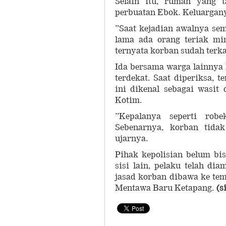
Selain itu, rumah yang t
perbuatan Ebok. Keluargany
”Saat kejadian awalnya se
lama ada orang teriak min
ternyata korban sudah terkap
Ida bersama warga lainnya
terdekat. Saat diperiksa, 
ini dikenal sebagai wasit
Kotim.
”Kepalanya seperti rob
Sebenarnya, korban tida
ujarnya.
Pihak kepolisian belum bis
sisi lain, pelaku telah di
jasad korban dibawa ke te
Mentawa Baru Ketapang.
(s