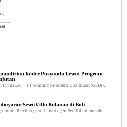
h
as,
aat
mandirian Kader Posyandu Lewat Program
njutan
rokal.co - PT Gunung Sejahtera Dua Indah (GSDI)…
bayaran Sewa Villa Bulanan di Bali
 umum diterima pemilik dan agen Pemilihan metode…