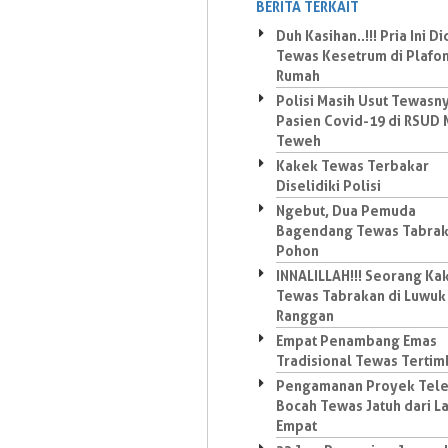
BERITA TERKAIT
Duh Kasihan..!!! Pria Ini D
Tewas Kesetrum di Plafo
Rumah
Polisi Masih Usut Tewasn
Pasien Covid-19 di RSUD
Teweh
Kakek Tewas Terbakar
Diselidiki Polisi
Ngebut, Dua Pemuda
Bagendang Tewas Tabra
Pohon
INNALILLAH!!! Seorang Ka
Tewas Tabrakan di Luwuk
Ranggan
Empat Penambang Emas
Tradisional Tewas Terti
Pengamanan Proyek Tele
Bocah Tewas Jatuh dari La
Empat