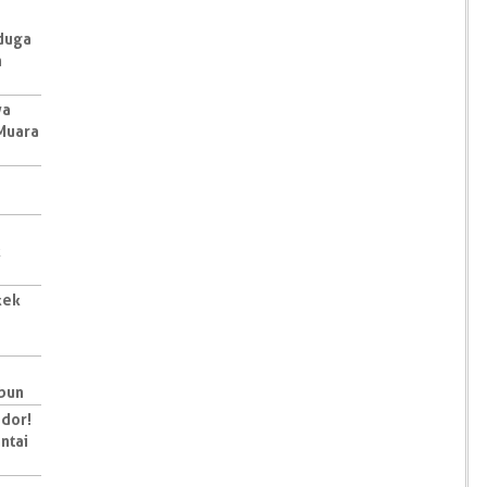
iduga
n
ya
 Muara
k
kek
mbun
dor!
ntai