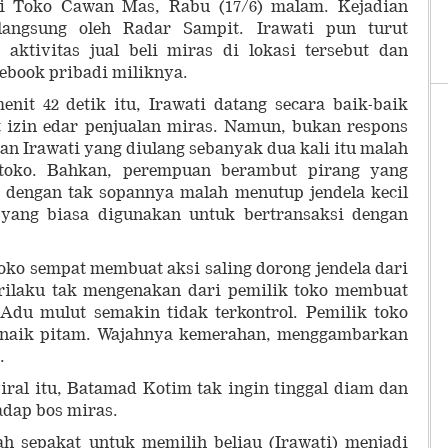
 di Toko Cawan Mas, Rabu (17/6) malam. Kejadian
langsung oleh Radar Sampit. Irawati pun turut
aktivitas jual beli miras di lokasi tersebut dan
book pribadi miliknya.
nit 42 detik itu, Irawati datang secara baik-baik
 izin edar penjualan miras. Namun, bukan respons
an Irawati yang diulang sebanyak dua kali itu malah
 toko. Bahkan, perempuan berambut pirang yang
dengan tak sopannya malah menutup jendela kecil
yang biasa digunakan untuk bertransaksi dengan
oko sempat membuat aksi saling dorong jendela dari
rilaku tak mengenakan dari pemilik toko membuat
Adu mulut semakin tidak terkontrol. Pemilik toko
k naik pitam. Wajahnya kemerahan, menggambarkan
.
iral itu, Batamad Kotim tak ingin tinggal diam dan
dap bos miras.
 sepakat untuk memilih beliau (Irawati) menjadi