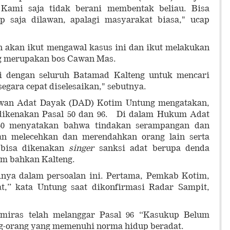
Kami saja tidak berani membentak beliau. Bisa
p saja dilawan, apalagi masyarakat biasa," ucap
akan ikut mengawal kasus ini dan ikut melakukan
g merupakan bos Cawan Mas.
i dengan seluruh Batamad Kalteng untuk mencari
segara cepat diselesaikan," sebutnya.
ewan Adat Dayak (DAD) Kotim Untung mengatakan,
 dikenakan Pasal 50 dan 96. Di dalam Hukum Adat
50 menyatakan bahwa tindakan serampangan dan
n melecehkan dan merendahkan orang lain serta
 bisa dikenakan
singer
sanksi adat berupa denda
im bahkan Kalteng.
inya dalam persoalan ini. Pertama, Pemkab Kotim,
t,” kata Untung saat dikonfirmasi Radar Sampit,
s miras telah melanggar Pasal 96 “Kasukup Belum
ng-orang yang memenuhi norma hidup beradat.