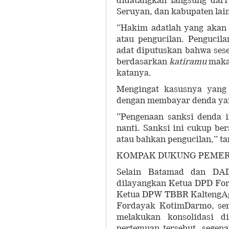
didatangkan langsung dar
Seruyan, dan kabupaten lai
”Hakim adatlah yang akan
atau pengucilan. Pengucil
adat diputuskan bahwa sese
berdasarkan
katiramu
maka 
katanya.
Mengingat kasusnya yang 
dengan membayar denda yan
”Pengenaan sanksi denda i
nanti. Sanksi ini cukup be
atau bahkan pengucilan,” 
KOMPAK DUKUNG PEMER
Selain Batamad dan DAD
dilayangkan Ketua DPD For
Ketua DPW TBBR KaltengAgu
Fordayak KotimDarmo, ser
melakukan konsolidasi d
pertemuan tersebut, sege