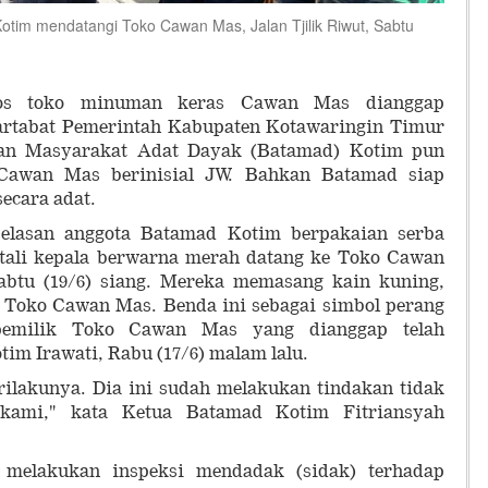
tim mendatangi Toko Cawan Mas, Jalan Tjilik Riwut, Sabtu
os toko minuman keras Cawan Mas dianggap
rtabat Pemerintah Kabupaten Kotawaringin Timur
nan Masyarakat Adat Dayak (Batamad) Kotim pun
Cawan Mas berinisial JW. Bahkan Batamad siap
ecara adat.
elasan anggota Batamad Kotim berpakaian serba
tali kepala berwarna merah datang ke Toko Cawan
Sabtu (19/6) siang. Mereka memasang kain kuning,
 Toko Cawan Mas. Benda ini sebagai simbol perang
pemilik Toko Cawan Mas yang dianggap telah
im Irawati, Rabu (17/6) malam lalu.
rilakunya. Dia ini sudah melakukan tindakan tidak
kami," kata Ketua Batamad Kotim Fitriansyah
ti melakukan inspeksi mendadak (sidak) terhadap