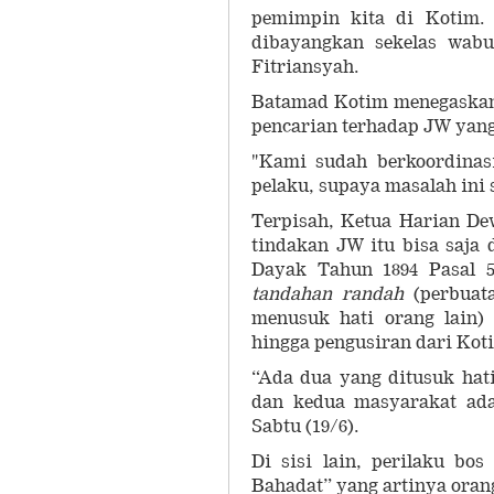
pemimpin kita di Kotim. 
dibayangkan sekelas wabu
Fitriansyah.
Batamad Kotim menegaskan 
pencarian terhadap JW yan
"Kami sudah berkoordinas
pelaku, supaya masalah ini 
Terpisah, Ketua Harian D
tindakan JW itu bisa saja
Dayak Tahun 1894 Pasal 
tandahan randah
(perbuata
menusuk hati orang lain)
hingga pengusiran dari Kot
“Ada dua yang ditusuk hat
dan kedua masyarakat ada
Sabtu (19/6).
Di sisi lain, perilaku bo
Bahadat” yang artinya ora