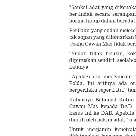
"Sanksi adat yang dikenaka
bertindak secara serampa
norma hidup dalam beradat,
Perilaku yang sudah melec
tak sopan yang dilontarkan
Usaha Cawan Mas tidak beri
“Sudah tidak berizin, ko
diputuskan sendiri, seolah
katanya.
”Apalagi dia mengancam 
Polda. Ini artinya ada o
berperilaku seperti itu,” t
Kabarnya Batamad Kotim 
Cawan Mas kepada DAD. “
kasus ini ke DAD. Apabila
diadili oleh hakim adat,” uj
Untuk menjamin kenetral