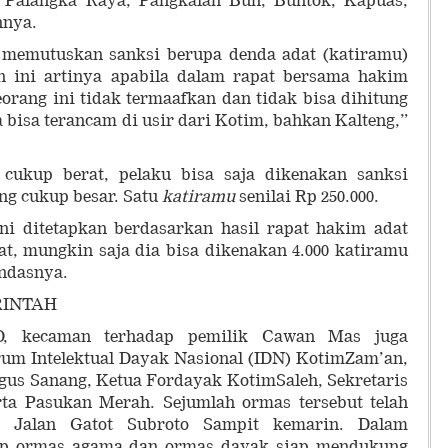
i Palangka Raya, Pangkalan Bun, Buntok, Kapuas,
nnya.
 memutuskan sanksi berupa denda adat (katiramu)
an ini artinya apabila dalam rapat bersama hakim
orang ini tidak termaafkan dan tidak bisa dihitung
bisa terancam di usir dari Kotim, bahkan Kalteng,”
cukup berat, pelaku bisa saja dikenakan sanksi
g cukup besar. Satu
katiramu
senilai Rp 250.000.
ni ditetapkan berdasarkan hasil rapat hakim adat
rat, mungkin saja dia bisa dikenakan 4.000 katiramu
tandasnya.
INTAH
, kecaman terhadap pemilik Cawan Mas juga
um Intelektual Dayak Nasional (IDN) KotimZam’an,
s Sanang, Ketua Fordayak KotimSaleh, Sekretaris
ta Pasukan Merah. Sejumlah ormas tersebut telah
i Jalan Gatot Subroto Sampit kemarin. Dalam
nap ormas agama dan ormas dayak siap mendukung