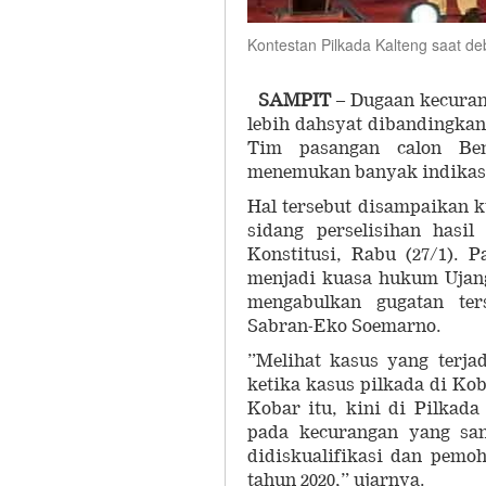
Kontestan Pilkada Kalteng saat 
SAMPIT
– Dugaan kecurang
lebih dahsyat dibandingkan
Tim pasangan calon Be
menemukan banyak indikasi 
Hal tersebut disampaikan 
sidang perselisihan hasi
Konstitusi, Rabu (27/1). 
menjadi kuasa hukum Ujan
mengabulkan gugatan ter
Sabran-Eko Soemarno.
”Melihat kasus yang terjad
ketika kasus pilkada di Ko
Kobar itu, kini di Pilkada
pada kecurangan yang san
didiskualifikasi dan pemo
tahun 2020,” ujarnya.