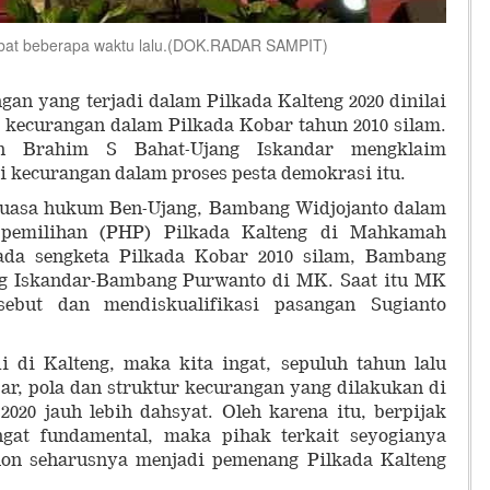
debat beberapa waktu lalu.(DOK.RADAR SAMPIT)
an yang terjadi dalam Pilkada Kalteng 2020 dinilai
 kecurangan dalam Pilkada Kobar tahun 2010 silam.
n Brahim S Bahat-Ujang Iskandar mengklaim
kecurangan dalam proses pesta demokrasi itu.
kuasa hukum Ben-Ujang, Bambang Widjojanto dalam
l pemilihan (PHP) Pilkada Kalteng di Mahkamah
Pada sengketa Pilkada Kobar 2010 silam, Bambang
g Iskandar-Bambang Purwanto di MK. Saat itu MK
sebut dan mendiskualifikasi pasangan Sugianto
i di Kalteng, maka kita ingat, sepuluh tahun lalu
bar, pola dan struktur kecurangan yang dilakukan di
 2020 jauh lebih dahsyat. Oleh karena itu, berpijak
gat fundamental, maka pihak terkait seyogianya
hon seharusnya menjadi pemenang Pilkada Kalteng