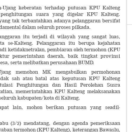
-Ujang keberatan terhadap putusan KPU Kalteng
si penghitungan suara yang digelar KPU Kalteng.
yang tak terbantahkan adanya pelanggaran bersifat
damental dalam seluruh proses pilkada.
nggaran itu terjadi di wilayah yang sangat luas,
ta se-Kalteng. Pelanggaran itu berupa kejahatan
rjadi ketidaknetralan, pembiaran oleh termohon (KPU
ruktur pemerintahan daerah, baik tingkat provinsi
esa, serta melibatkan perusahaan BUMD.
-Ujang memohon MK mengabulkan permohonan
idak sah atau batal atas keputusan KPU Kalteng
tulasi Penghitungan dan Hasil Perolehan Susra
mudian, memerintahkan KPU Kalteng melaksanakan
seluruh kabupaten/kota di Kalteng.
apat lain, mohon berikan putusan yang seadil-
Rabu (3/2) mendatang, dengan agenda pemeriksaan
waban termohon (KPU Kalteng), keterangan Bawaslu,