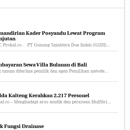
mandirian Kader Posyandu Lewat Program
njutan
rokal.co - PT Gunung Sejahtera Dua Indah (GSDI)…
bayaran Sewa Villa Bulanan di Bali
 umum diterima pemilik dan agen Pemilihan metode…
lda Kalteng Kerahkan 2.217 Personel
co – Menghadapi arus mudik dan perayaan Idulfitri…
k Fungsi Drainase