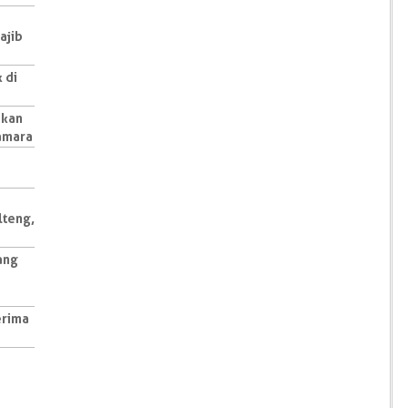
ajib
 di
pkan
kamara
lteng,
ang
erima